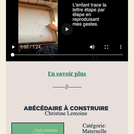
En savoir plus
——-//——–