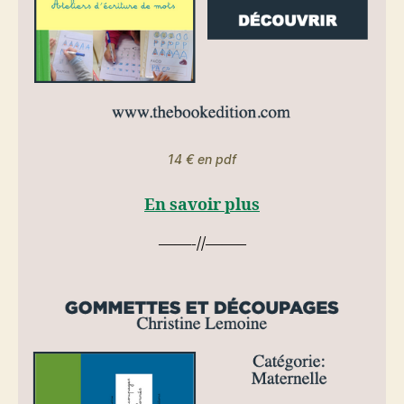
14 € en pdf
En savoir plus
——-//——–