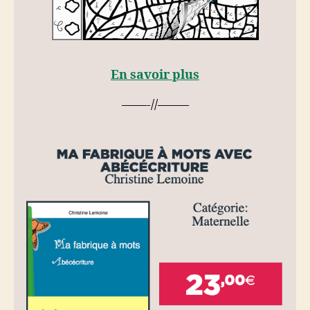
En savoir plus
——-//——–