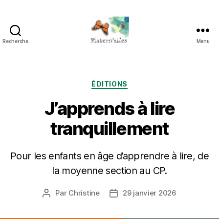
Recherche
Menu
Maternailes
Catégories
ÉDITIONS
J’apprends à lire
tranquillement
Pour les enfants en âge d’apprendre à lire, de
la moyenne section au CP.
Par
Christine
29 janvier 2026
Auteur
Date
de
de
l’article
l’article