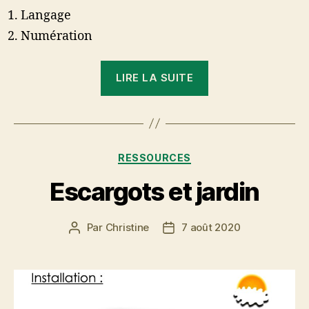
Langage
Numération
« Logico »
LIRE LA SUITE
Catégories
RESSOURCES
Escargots et jardin
Par
Christine
7 août 2020
Auteur
Date
de
de
l’article
l’article