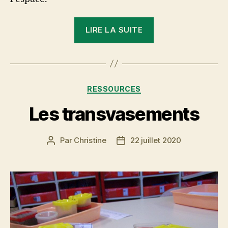
« Espace
LIRE LA SUITE
et
coloriage »
Catégories
RESSOURCES
Les transvasements
Par
Christine
22 juillet 2020
Auteur
Date
de
de
l’article
l’article