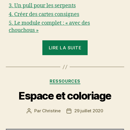
3. Un pull pour les serpents
4. Créer des cartes consignes
5. Le module complet : « avec des
chouchous »
« Apprendre
LIRE LA SUITE
avec
des
chouchous »
Catégories
RESSOURCES
Espace et coloriage
Par
Christine
29 juillet 2020
Auteur
Date
de
de
l’article
l’article