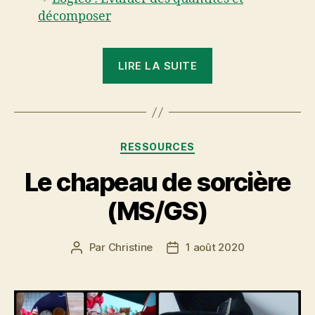
décomposer
« Escargots
LIRE LA SUITE
et
jardin »
Catégories
RESSOURCES
Le chapeau de sorcière
(MS/GS)
Par
Christine
1 août 2020
Auteur
Date
de
de
l’article
l’article