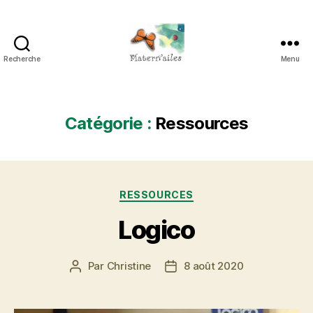
Recherche
Menu
Maternailes
Catégorie :
Ressources
Catégories
RESSOURCES
Logico
Par
Christine
8 août 2020
Auteur
Date
de
de
l’article
l’article