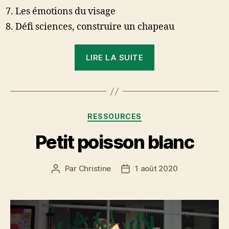
Les émotions du visage
Défi sciences, construire un chapeau
« Le
LIRE LA SUITE
chapeau
de
sorcière
(MS/GS) »
Catégories
RESSOURCES
Petit poisson blanc
Par
Christine
1 août 2020
Auteur
Date
de
de
l’article
l’article