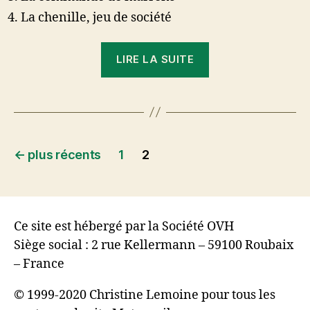
La chenille, jeu de société
« Avec
LIRE LA SUITE
des
marrons »
Pagination
←
plus récents
1
2
des
publications
Ce site est hébergé par la Société OVH
Siège social : 2 rue Kellermann – 59100 Roubaix
– France
© 1999-2020 Christine Lemoine pour tous les