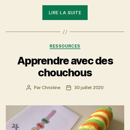
« Le
LIRE LA SUITE
trait »
Catégories
RESSOURCES
Apprendre avec des
chouchous
Par
Christine
30 juillet 2020
Auteur
Date
de
de
l’article
l’article