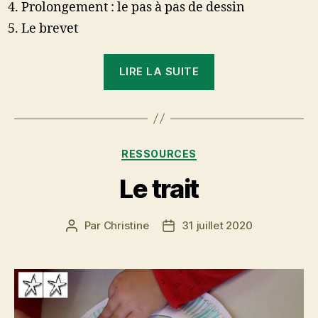
Prolongement : le pas à pas de dessin
Le brevet
« Le
LIRE LA SUITE
cercle »
Catégories
RESSOURCES
Le trait
Par
Christine
31 juillet 2020
Auteur
Date
de
de
l’article
l’article